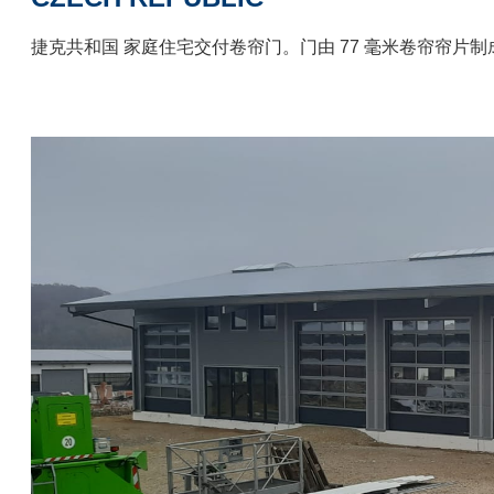
捷克共和国 家庭住宅交付卷帘门。门由 77 毫米卷帘帘片制