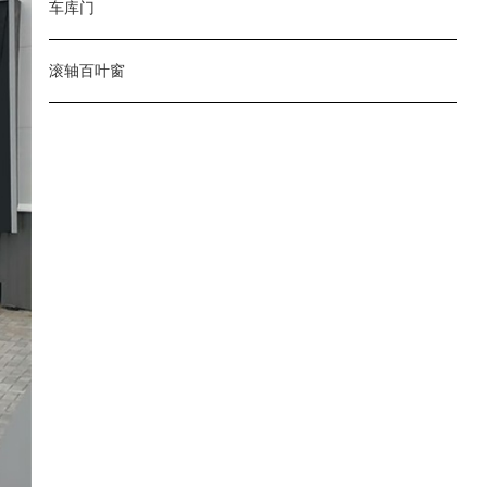
车库门
滚轴百叶窗