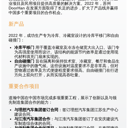
业项目及民用项目提供高质量的解决方案。2022 年，苏州
DoorHan 在发展方面取得了长足的进步，扩大了产品线并赢得
中国多个重要项目的合作机会。
新产品
2022 年，成功生产专为冷库、冷藏室设计的冷库平移门和自由
碰撞门：
冷库平移门
用于覆盖冷藏室及冷冻仓储宽大出入口。该门专
为高强度使用而设计。该结构的能源节约效率是通过使用现
代材料填充门扇来实现的。
自由碰撞门
旨在隔离和保持技术室、冷藏室、餐厅和食品生
产设施中的微气候。这些设施对温度要求不是非常高，但对
货物通过效率及方式便捷程度要求很高。自由碰撞门在行进
方向上双向打开，从而实现高吞吐量。
重要合作项目
道瀚中国在中国市场完成多项重要工程，展示了创新以及与领
先制造集团合作的能力：
与理想汽车集团签订合同
：签订理想汽车集团江苏生产中心
建设合同。
与江淮汽车集团合作
：与江淮汽车集团签订了在安庆建设汽
车制造综合体的合同。